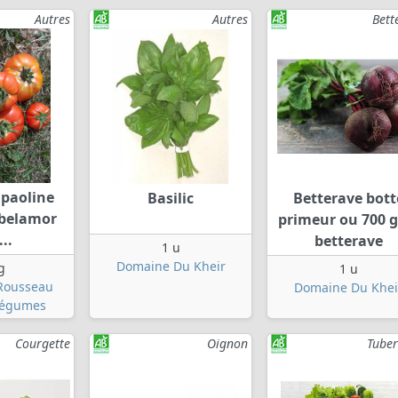
Autres
Autres
Bett
 paoline
Basilic
Betterave bott
 belamor
primeur ou 700 g
...
betterave
1 u
Domaine Du Kheir
g
1 u
Rousseau
Domaine Du Khei
 Légumes
Courgette
Oignon
Tuber