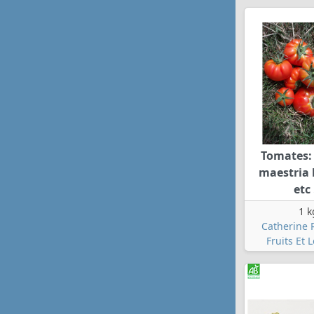
Tomates:
maestria
etc 
1 k
Catherine 
Fruits Et