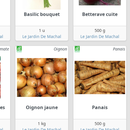
Basilic bouquet
Betterave cuite
1 u
500 g
al
Le Jardin De Machal
Le Jardin De Machal
omate
Oignon
Panais
les
Oignon jaune
Panais
1 kg
500 g
al
Le Jardin De Machal
Le Jardin De Machal