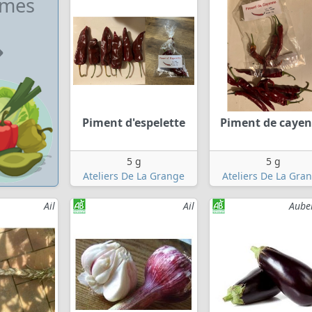
umes
Piment d'espelette
Piment de caye
5 g
5 g
Ateliers De La Grange
Ateliers De La Gra
Ail
Ail
Aube