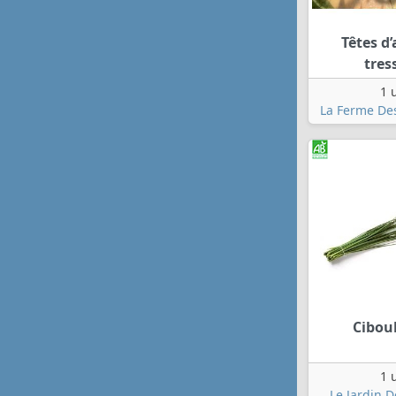
Têtes d’
tres
1 
La Ferme Des
Cibou
1 
Le Jardin 