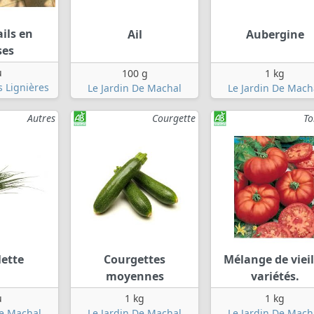
ails en
Ail
Aubergine
ses
u
100 g
1 kg
 Lignières
Le Jardin De Machal
Le Jardin De Mach
Autres
Courgette
T
lette
Courgettes
Mélange de viei
moyennes
variétés.
u
1 kg
1 kg
De Machal
Le Jardin De Machal
Le Jardin De Mach