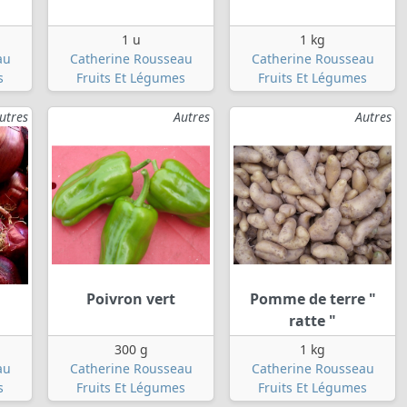
1 u
1 kg
au
Catherine Rousseau
Catherine Rousseau
s
Fruits Et Légumes
Fruits Et Légumes
utres
Autres
Autres
Poivron vert
Pomme de terre "
ratte "
300 g
1 kg
au
Catherine Rousseau
Catherine Rousseau
s
Fruits Et Légumes
Fruits Et Légumes