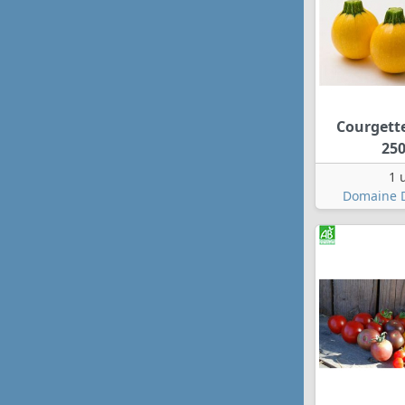
Courgett
25
1 
Domaine D