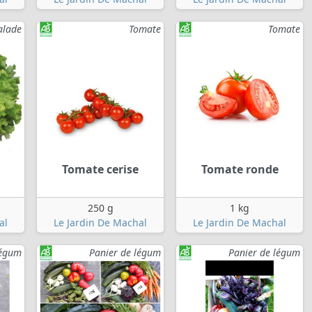
alade
Tomate
Tomate
Tomate cerise
Tomate ronde
250 g
1 kg
al
Le Jardin De Machal
Le Jardin De Machal
légum
Panier de légum
Panier de légum