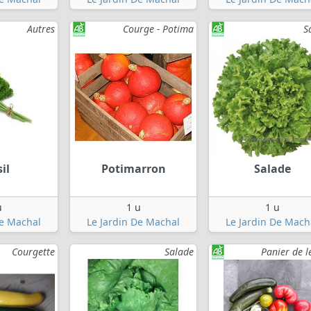
Autres
Courge - Potima
S
il
Potimarron
Salade
u
1 u
1 u
De Machal
Le Jardin De Machal
Le Jardin De Mach
Courgette
Salade
Panier de 