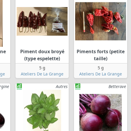
nne
Piment doux broyé
Piments forts (petite
(type espelette)
taille)
5 g
5 g
nge
Ateliers De La Grange
Ateliers De La Grange
rgine
Autres
Betterave