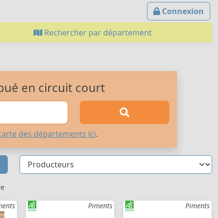
Connexion
Rechercher par département
bué en circuit court
carte des départements ici
.
ce
ments
Piments
Piments