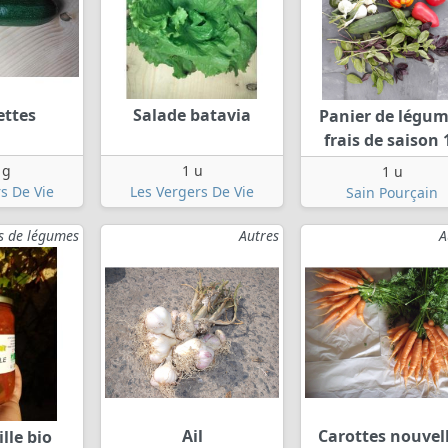
ettes
Salade batavia
Panier de légu
frais de saison 
 g
1 u
1 u
s De Vie
Les Vergers De Vie
Sain Pourçain
s de légumes
Autres
A
Ail
Carottes nouvel
lle bio