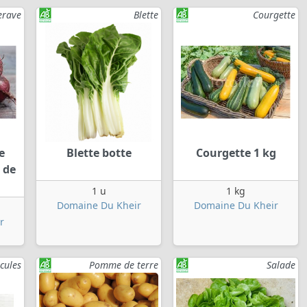
erave
Blette
Courgette
e
Blette botte
Courgette 1 kg
 de
1 u
1 kg
Domaine Du Kheir
Domaine Du Kheir
r
cules
Pomme de terre
Salade