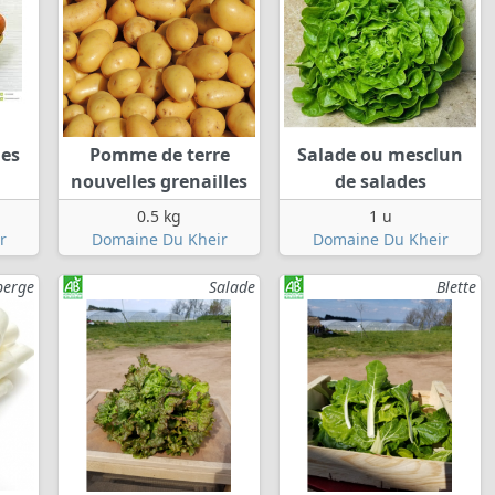
mes
Pomme de terre
Salade ou mesclun
nouvelles grenailles
de salades
0.5 kg
1 u
r
Domaine Du Kheir
Domaine Du Kheir
perge
Salade
Blette