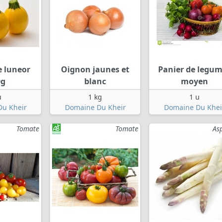
e luneor
Oignon jaunes et
Panier de legu
0g
blanc
moyen
u
1 kg
1 u
u Kheir
Domaine Du Kheir
Domaine Du Khei
Tomate
Tomate
As