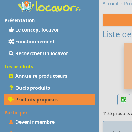
Accueil
Pro
Présentation
Le concept locavor
Liste de
Fonctionnement
Rechercher un locavor
Les produits
Annuaire producteurs
Quels produits
Produits proposés
Participer
4185 produits
Devenir membre