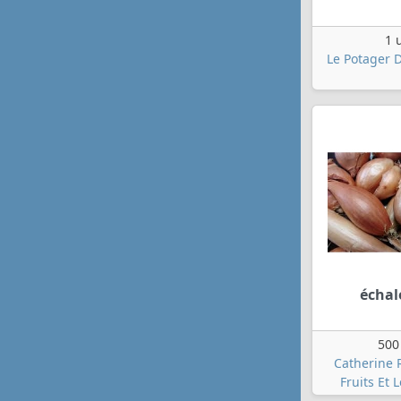
1 
Le Potager 
échal
500
Catherine 
Fruits Et