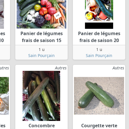
mes
Panier de légumes
Panier de légumes
10
frais de saison 15
frais de saison 20
1 u
1 u
Sain Pourçain
Sain Pourçain
utres
Autres
Autres
les
Concombre
Courgette verte