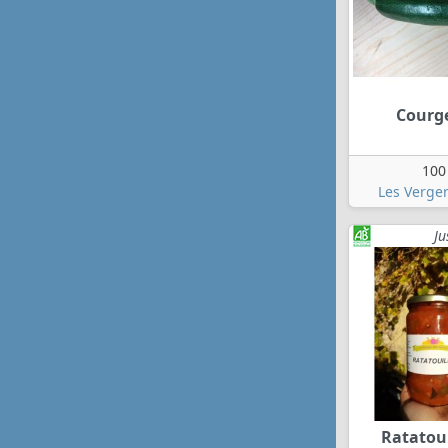
Courg
100
Les Verger
Ju
Ratatoui