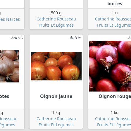
bottes
500 g
1 u
u
Catherine Rousseau
Catherine Rousse
Des Narces
Fruits Et Légumes
Fruits Et Légume
Autres
Autres
A
otes
Oignon jaune
Oignon rouge
 g
1 kg
1 kg
Rousseau
Catherine Rousseau
Catherine Rousse
 Légumes
Fruits Et Légumes
Fruits Et Légume