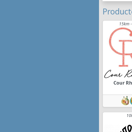
Product
15km -
Cour R
10