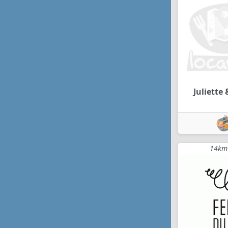
Juliette
14km 