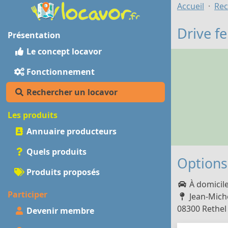
Accueil
Rec
Drive fe
Présentation
Le concept locavor
Fonctionnement
Rechercher un locavor
Les produits
Annuaire producteurs
Quels produits
Options 
Produits proposés
À domicil
Participer
Jean-Miche
08300 Rethel 
Devenir membre