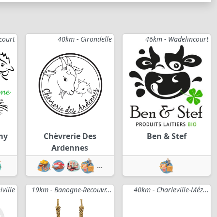
court
40km - Girondelle
46km - Wadelincourt
my
Chèvrerie Des
Ben & Stef
Ardennes
...
iville
19km - Banogne-Recouvr...
40km - Charleville-Méz...