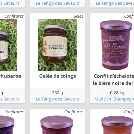
s Saveurs
Le Tango des Saveurs
Le Tango des Save
Confitures
Gelée
Confi
 rhubarbe
Gelée de coings
Confit d'échalote
la bière noire de 
 g
250 g
0.28 kg
s Saveurs
Le Tango des Saveurs
Made In Champeyr
Confitures
Confitures
Confi