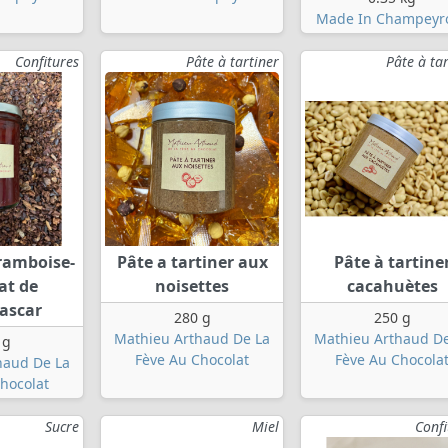
Made In Champeyr
Confitures
Pâte à tartiner
Pâte à tar
framboise-
Pâte a tartiner aux
Pâte à tartine
at de
noisettes
cacahuètes
ascar
280 g
250 g
Mathieu Arthaud De La
Mathieu Arthaud De
 g
Fève Au Chocolat
Fève Au Chocola
haud De La
hocolat
Sucre
Miel
Confi