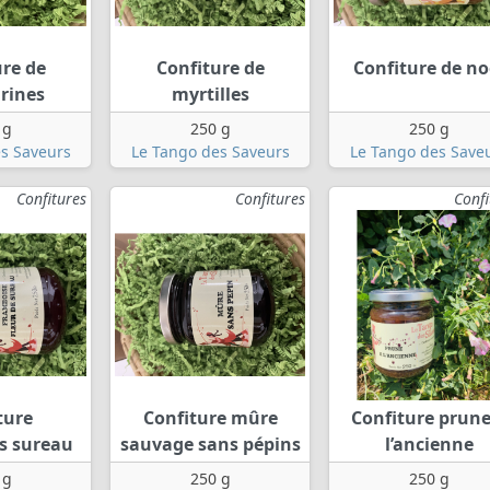
ure de
Confiture de
Confiture de no
rines
myrtilles
 g
250 g
250 g
s Saveurs
Le Tango des Saveurs
Le Tango des Save
Confitures
Confitures
Confi
ture
Confiture mûre
Confiture prune
s sureau
sauvage sans pépins
l’ancienne
 g
250 g
250 g