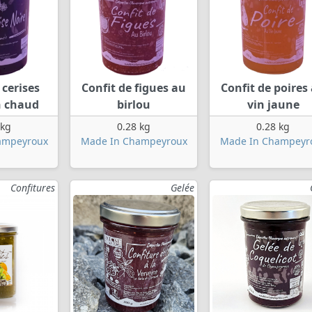
 cerises
Confit de figues au
Confit de poires
n chaud
birlou
vin jaune
 kg
0.28 kg
0.28 kg
ampeyroux
Made In Champeyroux
Made In Champeyr
Confitures
Gelée