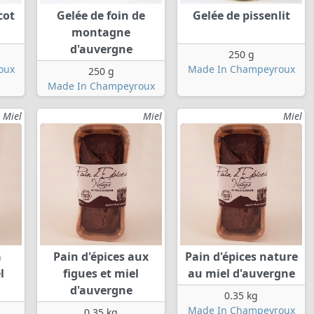
cot
Gelée de foin de
Gelée de pissenlit
montagne
d'auvergne
250 g
oux
Made In Champeyroux
250 g
Made In Champeyroux
Miel
Miel
Miel
à
Pain d'épices aux
Pain d'épices nature
l
figues et miel
au miel d'auvergne
d'auvergne
0.35 kg
Made In Champeyroux
0.35 kg