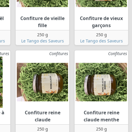
ël
Confiture de vieille
Confiture de vieux
fille
garçons
250 g
250 g
urs
Le Tango des Saveurs
Le Tango des Saveurs
tures
Confitures
Confitures
 à
Confiture reine
Confiture reine
claude
claude menthe
250 g
250 g