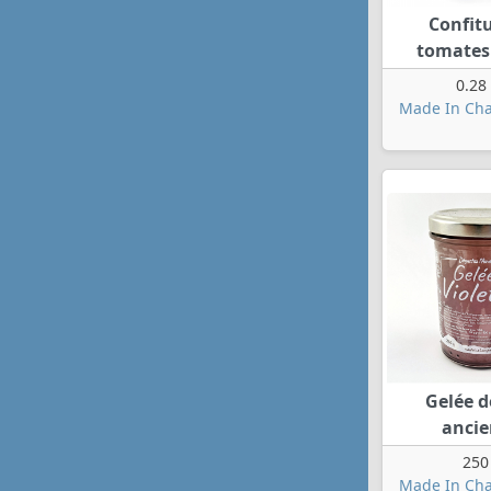
Confit
tomates
0.28
Made In Ch
Gelée d
anci
250
Made In Ch