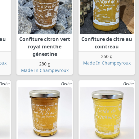
 au
Confiture citron vert
Confiture de citre au
royal menthe
cointreau
génestine
250 g
oux
Made In Champeyroux
280 g
Made In Champeyroux
Gelée
Gelée
Gelée