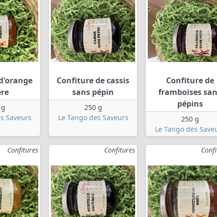
 d'orange
Confiture de cassis
Confiture de
re
sans pépin
framboises sa
pépins
 g
250 g
s Saveurs
Le Tango des Saveurs
250 g
Le Tango des Save
Confitures
Confitures
Confi