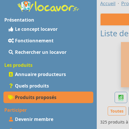
Accueil
Pro
Présentation
Le concept locavor
Liste de
Fonctionnement
Rechercher un locavor
Les produits
Annuaire producteurs
Quels produits
Produits proposés
Participer
Toutes
Devenir membre
325 produits 