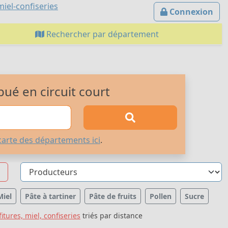
iel-confiseries
Connexion
Rechercher par département
bué en circuit court
carte des départements ici
.
Miel
Pâte à tartiner
Pâte de fruits
Pollen
Sucre
itures, miel, confiseries
triés par distance