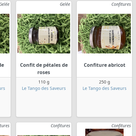
Gelée
Gelée
Confitures
de
Confit de pétales de
Confiture abricot
roses
110 g
250 g
urs
Le Tango des Saveurs
Le Tango des Saveurs
tures
Confitures
Confitures