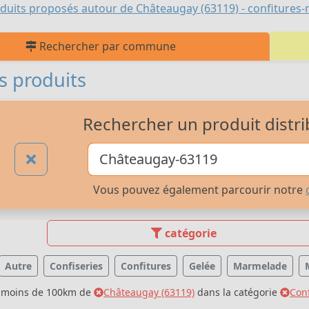
duits proposés autour de Châteaugay (63119) - confitures-m
Rechercher par commune
s produits
Rechercher un produit distri
Vous pouvez également parcourir notre
catégorie
Autre
Confiseries
Confitures
Gelée
Marmelade
à moins de 100km de
Châteaugay (63119)
dans la catégorie
Conf