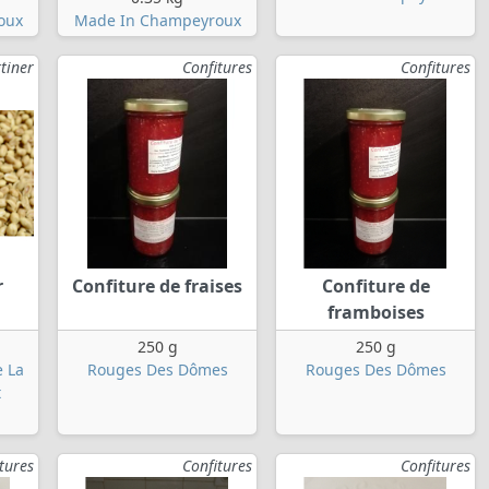
oux
Made In Champeyroux
tiner
Confitures
Confitures
r
Confiture de fraises
Confiture de
framboises
250 g
250 g
 La
Rouges Des Dômes
Rouges Des Dômes
t
tures
Confitures
Confitures