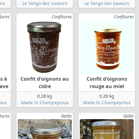
urs
Le Tango des Saveurs
Le Tango des Saveurs
tures
Confitures
Confitures
s à
Confit d'oignons au
Confit d'oignons
lave
cidre
rouge au miel
0.28 kg
0.28 kg
oux
Made In Champeyroux
Made In Champeyroux
tures
Gelée
Gelée