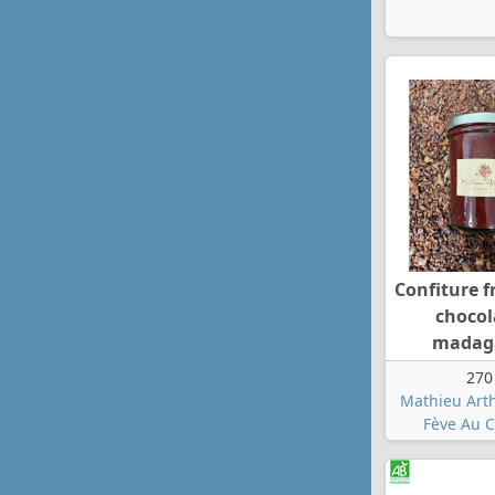
Confiture 
chocol
madag
270
Mathieu Art
Fève Au C