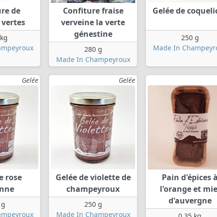
ure de
Confiture fraise
Gelée de coqueli
 vertes
verveine la verte
génestine
 kg
250 g
ampeyroux
Made In Champeyr
280 g
Made In Champeyroux
Gelée
Gelée
e rose
Gelée de violette de
Pain d'épices 
enne
champeyroux
l'orange et mie
d'auvergne
 g
250 g
ampeyroux
Made In Champeyroux
0.35 kg