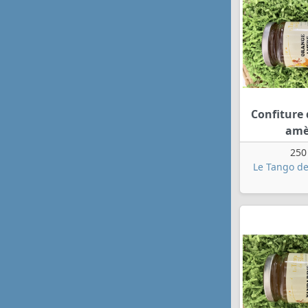
Confiture
amè
250
Le Tango de