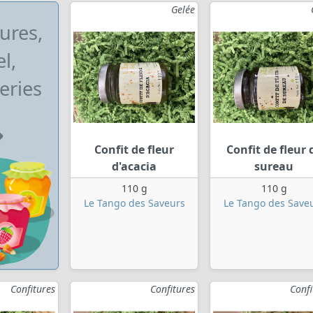
Gelée
ures,
l,
eries
Confit de fleur
Confit de fleur 
d'acacia
sureau
110 g
110 g
Le Tango des Saveurs
Le Tango des Save
Confitures
Confitures
Confi