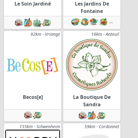
Le Soin Jardiné
Les Jardins De
Fontaine
...
92km - Vriange
16km - Anteuil
Becos[e]
La Boutique De
Sandra
155km - Schwenheim
59km - Cordonnet