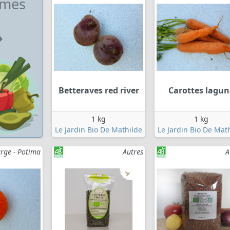
umes
Betteraves red river
Carottes lagun
1 kg
1 kg
Le Jardin Bio De Mathilde
Le Jardin Bio De Mat
rge - Potima
Autres
A