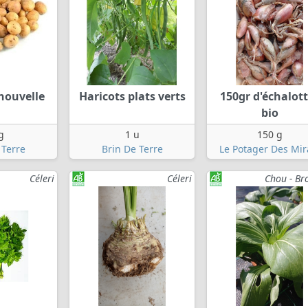
 nouvelle
Haricots plats verts
150gr d'échalot
bio
g
1 u
150 g
 Terre
Brin De Terre
Le Potager Des Mir
Céleri
Céleri
Chou - Bro