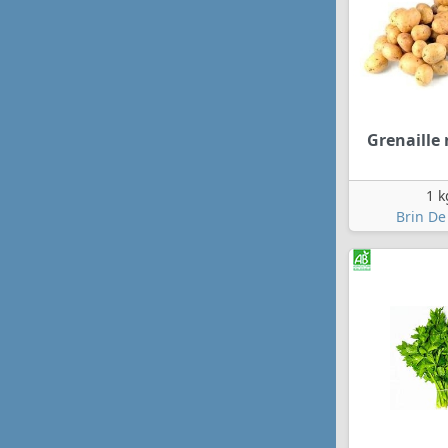
Grenaille
1 k
Brin De