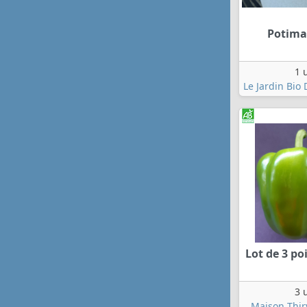
Potima
1 
Le Jardin Bio
Lot de 3 po
3 
Maison Thir