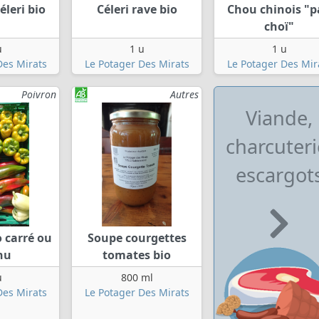
éleri bio
Céleri rave bio
Chou chinois "p
choï"
u
1 u
1 u
Des Mirats
Le Potager Des Mirats
Le Potager Des Mir
Poivron
Autres
Viande,
charcuteri
escargot
o carré ou
Soupe courgettes
nu
tomates bio
u
800 ml
Des Mirats
Le Potager Des Mirats