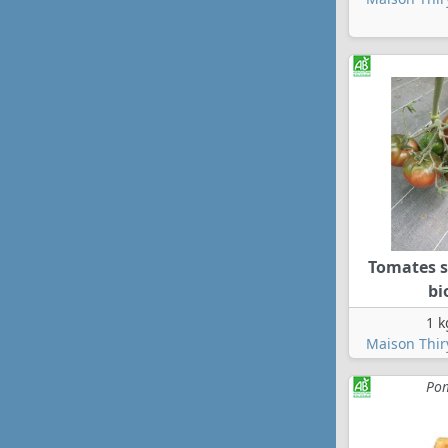
Tomates s
bi
1 k
Maison Thir
Pom