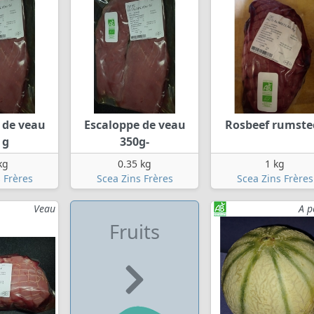
 de veau
Escaloppe de veau
Rosbeef rumste
 g
350g-
kg
0.35 kg
1 kg
 Frères
Scea Zins Frères
Scea Zins Frères
Veau
A p
Fruits