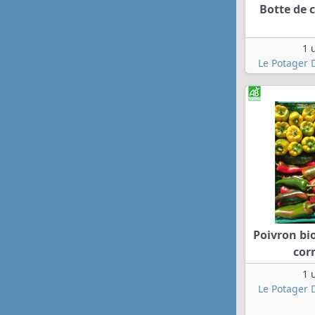
Botte de c
1 
Le Potager 
Poivron bi
cor
1 
Le Potager 