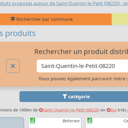
duits proposés autour de Saint-Quentin-le-Petit (08220) - b
Rechercher par commune
s produits
Rechercher un produit distri
Vous pouvez également parcourir notre
catégorie
à moins de 100km de
Saint-Quentin-le-Petit (08220)
en
bio
triés
Betterave
Ca