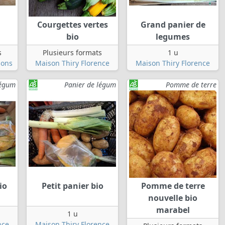
Courgettes vertes
Grand panier de
bio
legumes
s
Plusieurs formats
1 u
sons
Maison Thiry Florence
Maison Thiry Florence
légum
Panier de légum
Pomme de terre
io
Petit panier bio
Pomme de terre
nouvelle bio
marabel
1 u
nce
Maison Thiry Florence