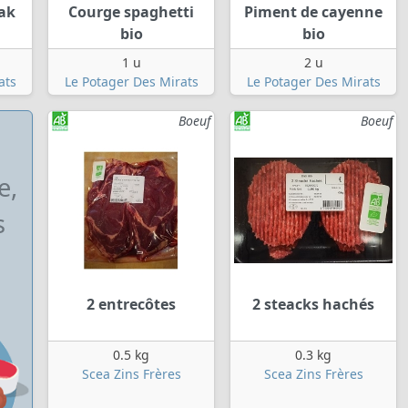
ak
Courge spaghetti
Piment de cayenne
bio
bio
1 u
2 u
ats
Le Potager Des Mirats
Le Potager Des Mirats
Boeuf
Boeuf
e,
s
2 entrecôtes
2 steacks hachés
0.5 kg
0.3 kg
Scea Zins Frères
Scea Zins Frères