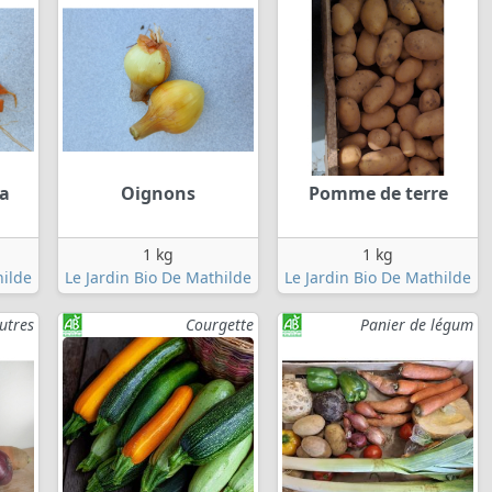
a
Oignons
Pomme de terre
1 kg
1 kg
hilde
Le Jardin Bio De Mathilde
Le Jardin Bio De Mathilde
utres
Courgette
Panier de légum