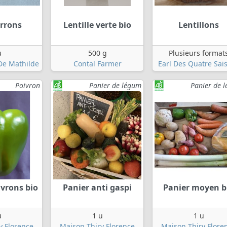
rrons
Lentille verte bio
Lentillons
u
500 g
Plusieurs format
 De Mathilde
Contal Farmer
Earl Des Quatre Sai
Poivron
Panier de légum
Panier de 
ivrons bio
Panier anti gaspi
Panier moyen b
u
1 u
1 u
y Florence
Maison Thiry Florence
Maison Thiry Flore