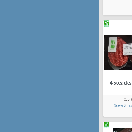
4 steack
0.5 
Scea Zins