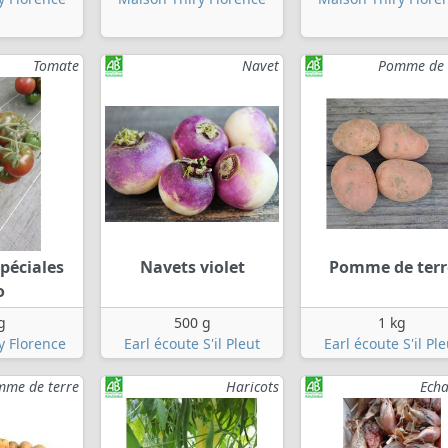
Tomate
Navet
Pomme de 
péciales
Navets violet
Pomme de terr
o
g
500 g
1 kg
y Florence
Earl écoute S'il Pleut
Earl écoute S'il Ple
me de terre
Haricots
Echa