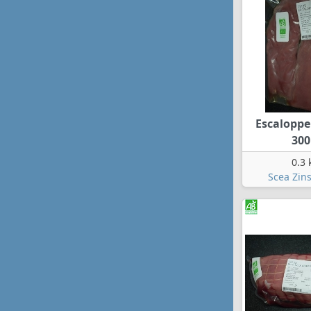
Escaloppe
300
0.3 
Scea Zins