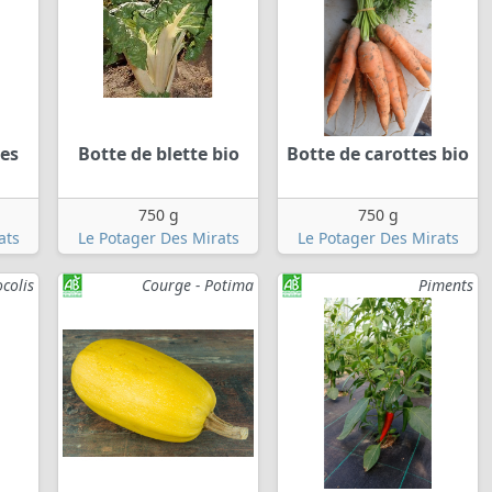
tes
Botte de blette bio
Botte de carottes bio
750 g
750 g
ats
Le Potager Des Mirats
Le Potager Des Mirats
colis
Courge - Potima
Piments