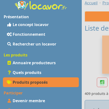
Accueil
Pro
Présentation
Le concept locavor
Liste de
Fonctionnement
Rechercher un locavor
Les produits
Annuaire producteurs
Quels produits
Produits proposés
Participer
409 produits 
Devenir membre