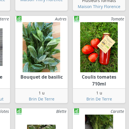
Plusieurs formats
Maison Thiry Florence
terre
Autres
Tomate
e
Bouquet de basilic
Coulis tomates
710ml
1 u
1 u
ut
Brin De Terre
Brin De Terre
lotes
Blette
Carotte