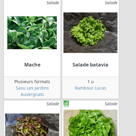
Salade
Salade
Mache
Salade batavia
Plusieurs formats
1 u
Sasu Les Jardins
Rambour Lucas
Auvergnats
Salade
Salade