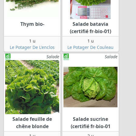
Thym bio-
Salade batavia
(certifié fr-bio-01)
1 u
1 u
Le Potager De L'enclos
Le Potager De Couleau
Salade
Salade
Salade feuille de
Salade sucrine
chêne blonde
(certifié fr-bio-01
1 u
2 u