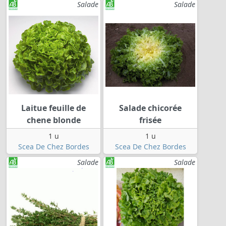
Salade
Salade
Laitue feuille de
Salade chicorée
chene blonde
frisée
1 u
1 u
Scea De Chez Bordes
Scea De Chez Bordes
Salade
Salade