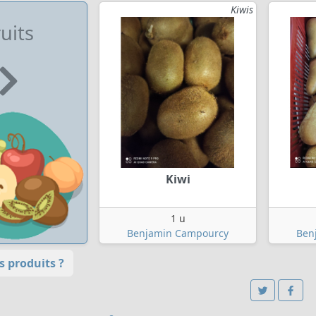
Kiwis
uits
Kiwi
1 u
Benjamin Campourcy
Ben
 produits ?