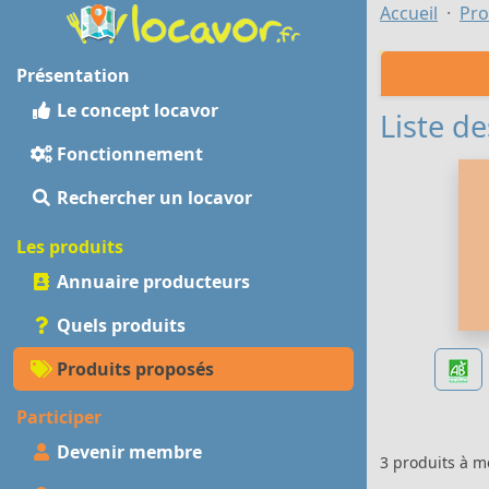
Accueil
Pro
Présentation
Le concept locavor
Liste de
Fonctionnement
Rechercher un locavor
Les produits
Annuaire producteurs
Quels produits
Produits proposés
Participer
Devenir membre
3 produits à 