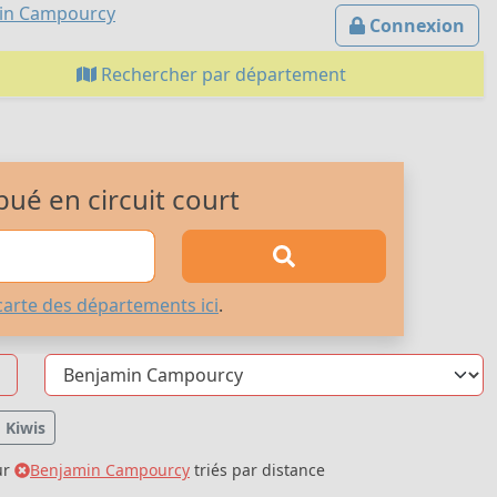
amin Campourcy
Connexion
Rechercher par département
bué en circuit court
carte des départements ici
.
Kiwis
ur
Benjamin Campourcy
triés par distance