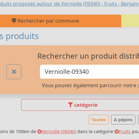
duits proposés autour de Verniolle (09340) - fruits - Benj
Rechercher par commune
s produits
Rechercher un produit distri
Vous pouvez également parcourir notre
catégorie
Toutes
A pépins
moins de 100km de
Verniolle (09340)
dans la catégorie
Fruits
po