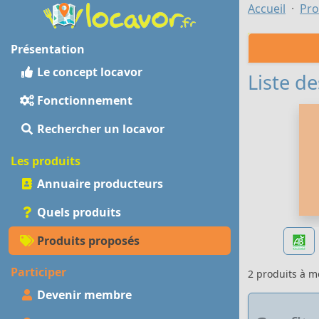
Accueil
Pro
Présentation
Le concept locavor
Liste de
Fonctionnement
Rechercher un locavor
Les produits
Annuaire producteurs
Quels produits
Produits proposés
Participer
2 produits à 
Devenir membre