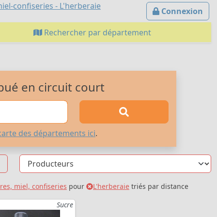
el-confiseries - L'herberaie
Connexion
Rechercher par département
bué en circuit court
carte des départements ici
.
res, miel, confiseries
pour
L'herberaie
triés par distance
Sucre