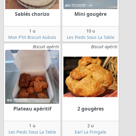
Sablés chorizo
Mini gougère
1 u
10 u
Mon P'tit Biscuit Aubois
Les Pieds Sous La Table
Biscuit apériti
Biscuit apériti
Plateau apéritif
2 gougères
1 u
2 u
Les Pieds Sous La Table
Earl La Fringale