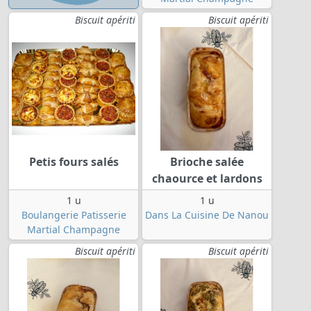
Biscuit apériti
Biscuit apériti
Petis fours salés
Brioche salée
chaource et lardons
1 u
1 u
Boulangerie Patisserie
Dans La Cuisine De Nanou
Martial Champagne
Biscuit apériti
Biscuit apériti