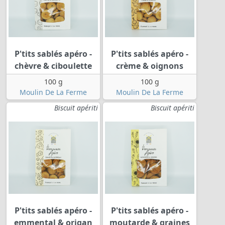
P'tits sablés apéro -
P'tits sablés apéro -
chèvre & ciboulette
crème & oignons
100 g
100 g
Moulin De La Ferme
Moulin De La Ferme
Biscuit apériti
Biscuit apériti
P'tits sablés apéro -
P'tits sablés apéro -
emmental & origan
moutarde & graines