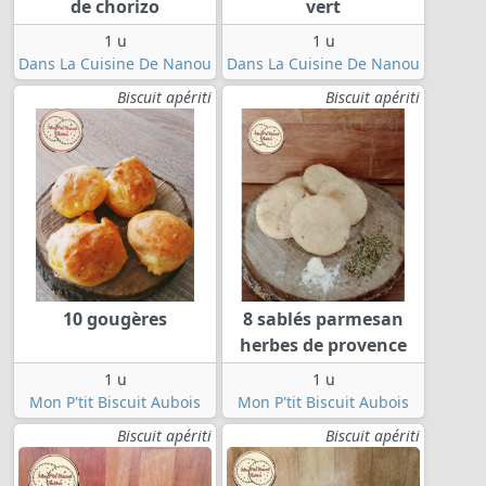
de chorizo
vert
1 u
1 u
Dans La Cuisine De Nanou
Dans La Cuisine De Nanou
Biscuit apériti
Biscuit apériti
10 gougères
8 sablés parmesan
herbes de provence
1 u
1 u
Mon P'tit Biscuit Aubois
Mon P'tit Biscuit Aubois
Biscuit apériti
Biscuit apériti