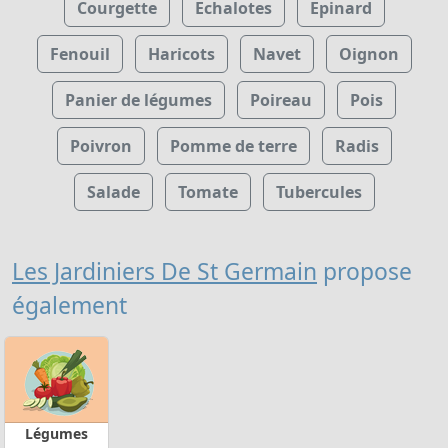
Courgette
Echalotes
Epinard
Fenouil
Haricots
Navet
Oignon
Panier de légumes
Poireau
Pois
Poivron
Pomme de terre
Radis
Salade
Tomate
Tubercules
Les Jardiniers De St Germain
propose
également
Légumes