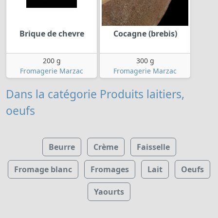
Brique de chevre
Cocagne (brebis)
200 g
300 g
Fromagerie Marzac
Fromagerie Marzac
Dans la catégorie Produits laitiers,
oeufs
Beurre
Crème
Faisselle
Fromage blanc
Fromages
Lait
Oeufs
Yaourts