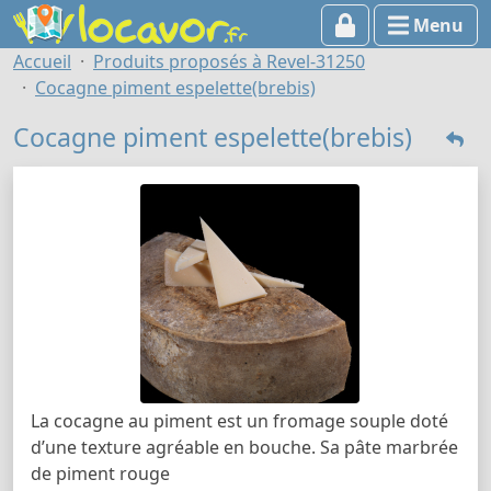
Menu
Accueil
Produits proposés à Revel-31250
Cocagne piment espelette(brebis)
Cocagne piment espelette(brebis)
La cocagne au piment est un fromage souple doté
d’une texture agréable en bouche. Sa pâte marbrée
de piment rouge