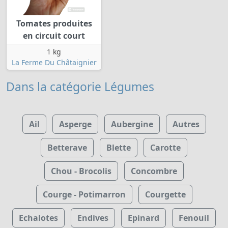
Tomates produites
en circuit court
1 kg
La Ferme Du Châtaignier
Dans la catégorie Légumes
Ail
Asperge
Aubergine
Autres
Betterave
Blette
Carotte
Chou - Brocolis
Concombre
Courge - Potimarron
Courgette
Echalotes
Endives
Epinard
Fenouil