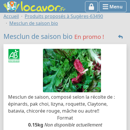
Menu
Accueil
Produits proposés à Sugères-63490
Mesclun de saison bio
Mesclun de saison bio
En promo !
Mesclun de saison, composé selon la récolte de :
épinards, pak choi, lizyna, roquette, Claytone,
batavia, chicorée rouge, mâche ou autre!!
Format
0.15kg
Non disponible actuellement