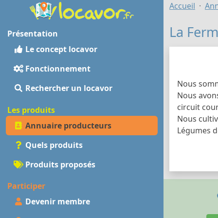
Accueil
Ann
La Ferm
Présentation
Le concept locavor
Fonctionnement
Nous somme
Rechercher un locavor
Nous avons
circuit cou
Les produits
Nous cultiv
Annuaire producteurs
Légumes de
Quels produits
Produits proposés
Participer
Devenir membre