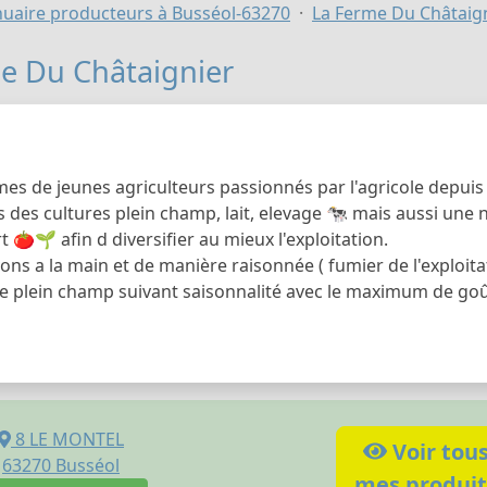
uaire producteurs à Busséol-63270
La Ferme Du Châtaig
e Du Châtaignier
s de jeunes agriculteurs passionnés par l'agricole depuis t
 des cultures plein champ, lait, elevage 🐄 mais aussi une 
rt 🍅🌱 afin d diversifier au mieux l'exploitation.
ons a la main et de manière raisonnée ( fumier de l'exploit
 plein champ suivant saisonnalité avec le maximum de go
8 LE MONTEL
Voir tou
63270
Busséol
mes produit