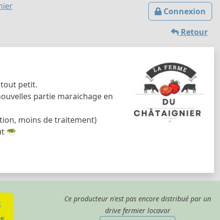
nier
Connexion
Retour
out petit.
nouvelles partie maraichage en
ation, moins de traitement)
ût 🥗
Ce producteur n'est pas encore distribué par un
s
drive fermier locavor
s