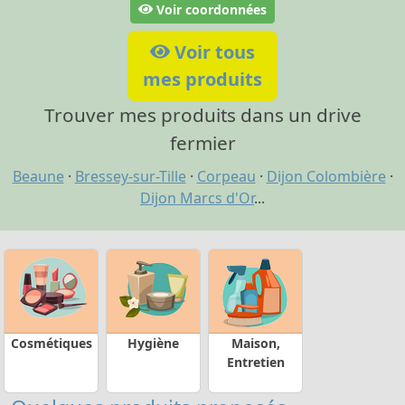
Voir coordonnées
Voir tous
mes produits
Trouver mes produits dans un drive
fermier
Beaune
·
Bressey-sur-Tille
·
Corpeau
·
Dijon Colombière
·
Dijon Marcs d'Or
...
Cosmétiques
Hygiène
Maison,
Entretien