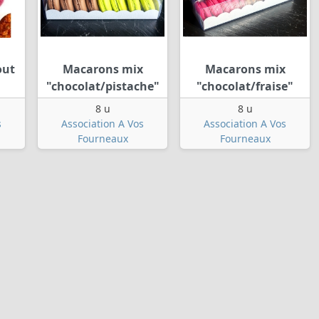
out
Macarons mix
Macarons mix
"chocolat/pistache"
"chocolat/fraise"
8 u
8 u
s
Association A Vos
Association A Vos
Fourneaux
Fourneaux