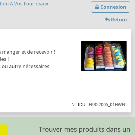
tion A Vos Fourneaux
Connexion
Retour
en manger et de recevoir !
es !
s ou autre nécessaires
N° IDU : FR352005_01HWFC
Trouver mes produits dans un
s