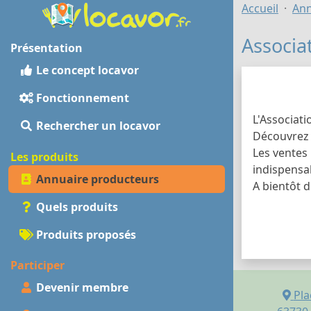
Accueil
Ann
Associa
Présentation
Le concept locavor
Fonctionnement
L'Associati
Rechercher un locavor
Découvrez o
Les ventes
Les produits
indispensa
Annuaire producteurs
A bientôt 
Quels produits
Produits proposés
Participer
Devenir membre
Pla