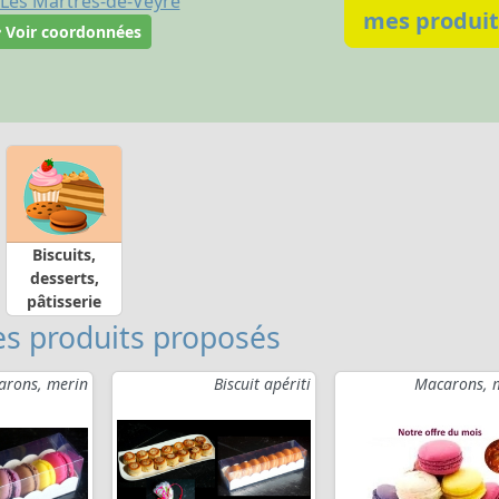
Les Martres-de-Veyre
mes produit
Voir coordonnées
Biscuits,
desserts,
pâtisserie
s produits proposés
arons, merin
Biscuit apériti
Macarons, 