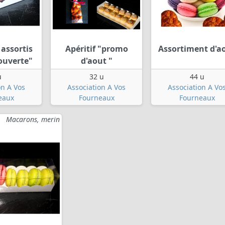
assortis
Apéritif "promo
Assortiment d'a
couverte"
d'aout "
u
32 u
44 u
on A Vos
Association A Vos
Association A Vo
eaux
Fourneaux
Fourneaux
Macarons, merin