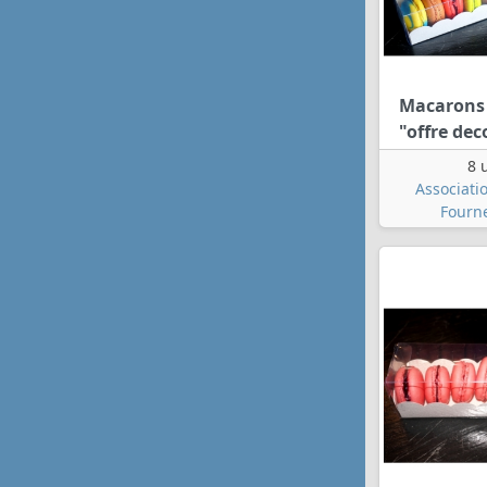
Macarons 
"offre de
8 
Associati
Fourn