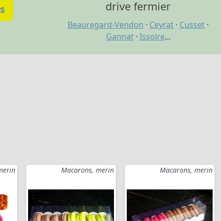
drive fermier
s
Beauregard-Vendon
·
Ceyrat
·
Cusset
·
Gannat
·
Issoire
...
merin
Macarons, merin
Macarons, merin