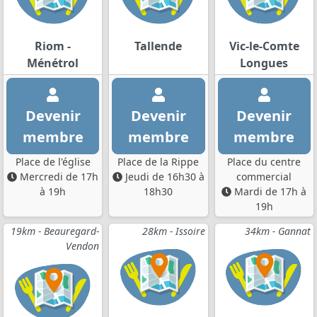
Riom -
Tallende
Vic-le-Comte
Ménétrol
Longues
Devenir
Devenir
Devenir
membre
membre
membre
Place de l'église
Place de la Rippe
Place du centre
Mercredi de 17h
Jeudi de 16h30 à
commercial
à 19h
18h30
Mardi de 17h à
19h
19km - Beauregard-
28km - Issoire
34km - Gannat
Vendon