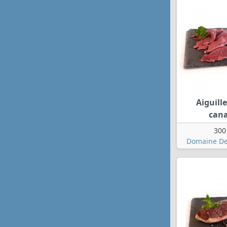
Aiguille
can
300
Domaine De