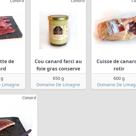
Canard
Canard
C
tte de
Cou canard farci au
Cuisse de canar
ard
foie gras conserve
rotir
 g
650 g
600 g
 Limagne
Domaine De Limagne
Domaine De Limag
Canard