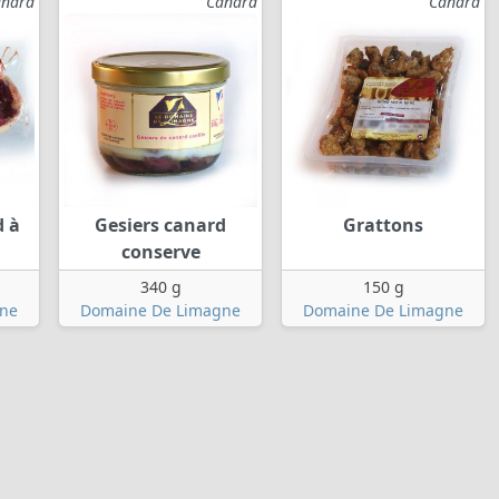
anard
Canard
Canard
d à
Gesiers canard
Grattons
conserve
340 g
150 g
ne
Domaine De Limagne
Domaine De Limagne