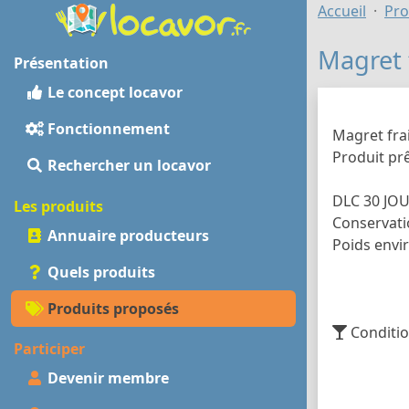
Accueil
Pro
Magret 
Présentation
Le concept locavor
Fonctionnement
Magret frai
Produit prê
Rechercher un locavor
DLC 30 JO
Les produits
Conservati
Annuaire producteurs
Poids envi
Quels produits
Produits proposés
Conditio
Participer
Devenir membre