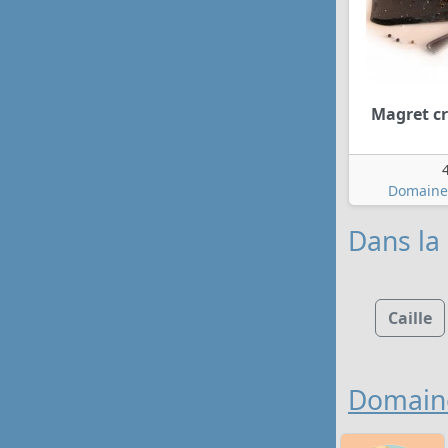
Magret cr
Domaine
Dans la 
Caille
Domain