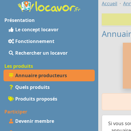
Accueil
Ann
Présentation
Le concept locavor
Annuair
Fonctionnement
Rechercher un locavor
Les produits
Annuaire producteurs
Quels produits
Produits proposés
Participer
Devenir membre
Si vous so
annuaire 