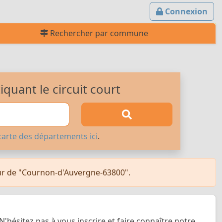
Connexion
Rechercher par commune
quant le circuit court
carte des départements ici
.
our de "Cournon-d'Auvergne-63800".
N'hésitez pas à vous inscrire et faire connaître notre